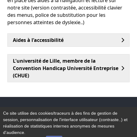
en place des aides à la navigation et lecture sur
notre site (version contrastée, accessibilité clavier
des menus, police de substitution pour les
personnes atteintes de dyslexie..)
Aides à l'accessibilité
L'université de Lille, membre de la
Convention Handicap Université Entreprise
(CHUE)
Accessibilité
Ce site utilise des cookies/traceurs à des fins de gestion de
Plan du site
session, personnalisation de l'interface utilisateur (contraste..) et
Mentions légales
réalisation de statistiques internes anonymes de mesures
d'audience.