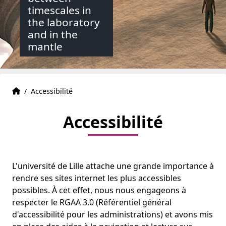
timescales in
the laboratory
and in the
mantle
Accueil
Accueil
/
Accessibilité
Accessibilité
L'université de Lille attache une grande importance à
rendre ses sites internet les plus accessibles
possibles. À cet effet, nous nous engageons à
respecter le RGAA 3.0 (Référentiel général
d'accessibilité pour les administrations) et avons mis