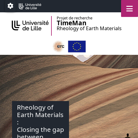
Accéder au menu principal
Accéder au contenu
M
Paramétrage
Projet de recherche
TimeMan
Rheology of Earth Materials
Rheology of
Earth Materials
:
Closing the gap
between