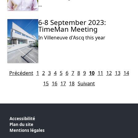
…
6-8 September 2023:
TimeMan Meeting
In Villeneuve d'Ascq this year
Précédent
1
2
3
4
5
6
7
8
9
10
11
12
13
14
15
16
17
18
Suivant
Accessibilité
Plan du site
Mentions légales