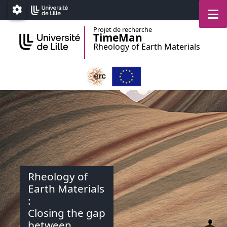
Accéder au menu principal
Accéder au contenu
M
Paramétrage
Projet de recherche
TimeMan
Rheology of Earth Materials
Rheology of
Earth Materials
:
Closing the gap
between