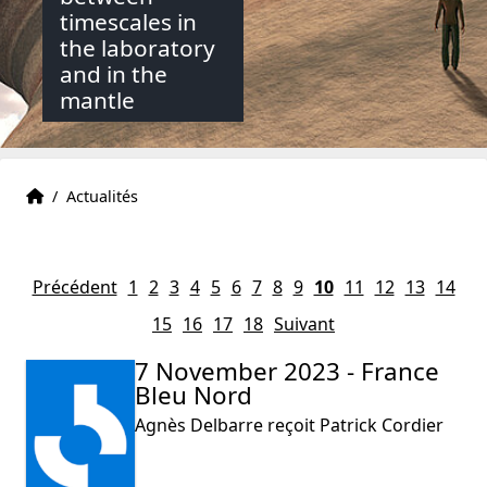
timescales in
the laboratory
and in the
mantle
Accueil
Accueil
/
Actualités
Précédent
1
2
3
4
5
6
7
8
9
10
11
12
13
14
15
16
17
18
Suivant
7 November 2023 - France
Bleu Nord
Agnès Delbarre reçoit Patrick Cordier