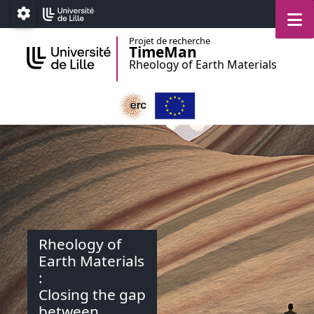
Accéder au menu principal
Accéder au contenu
M
Paramétrage
Projet de recherche
TimeMan
Rheology of Earth Materials
Rheology of
Earth Materials
:
Closing the gap
between