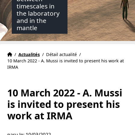
timescales in
the laboratory
and in the
mantle
Accueil
Accueil
/
Actualités
/
Détail actualité
/
10 March 2022 - A. Mussi is invited to present his work at
IRMA
10 March 2022 - A. Mussi
is invited to present his
work at IRMA
paru le: 10/03/2022