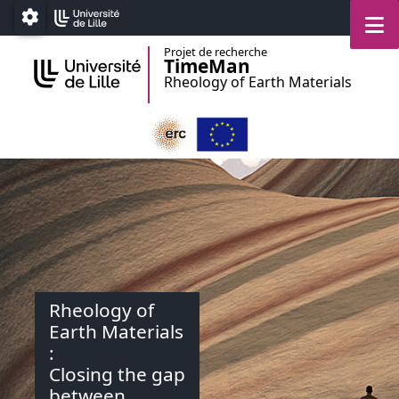
Accéder au menu principal
Accéder au contenu
M
Paramétrage
Projet de recherche
TimeMan
Rheology of Earth Materials
Rheology of
Earth Materials
:
Closing the gap
between