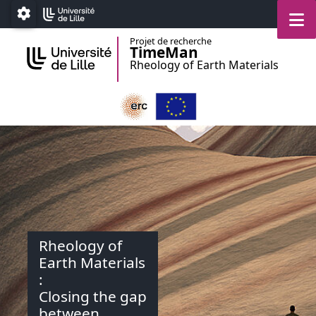
Accéder au menu principal
Accéder au contenu
M
Paramétrage
Projet de recherche
TimeMan
Rheology of Earth Materials
Rheology of
Earth Materials
:
Closing the gap
between