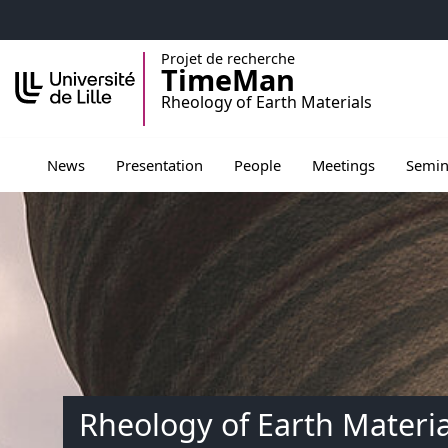
Accéder au menu principal
Accéder au contenu
Projet de recherche
TimeMan
Rheology of Earth Materials
Ouvrir le sous menu de Presentation
Ouvrir le sous menu de Peopl
Ouvrir le sous men
Ouvrir 
News
Presentation
People
Meetings
Semin
Rheology of Earth Materia