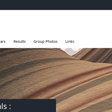
e
u de Meetings
le sous menu de Seminars
Ouvrir le sous menu de Results
ars
Results
Group Photos
Links
ls :